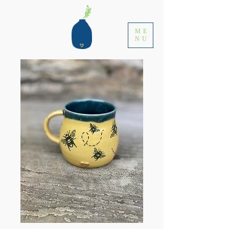
ME
NU